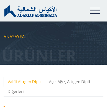
ANASAYFA
ÜRÜNLER
Valfli Altıgen Dipli
Açık Ağız, Altıgen Dipli
Diğerleri