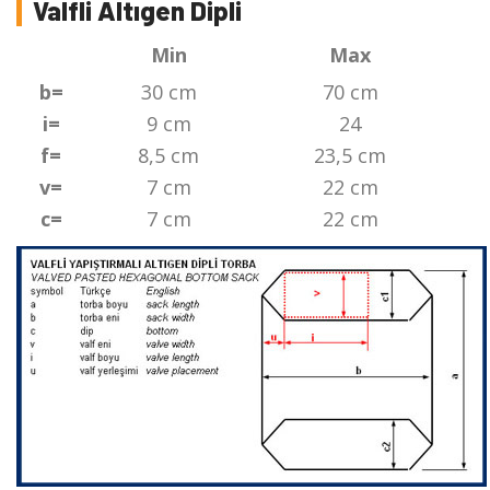
Valfli Altıgen Dipli
Min
Max
b=
30 cm
70 cm
i=
9 cm
24
f=
8,5 cm
23,5 cm
v=
7 cm
22 cm
c=
7 cm
22 cm