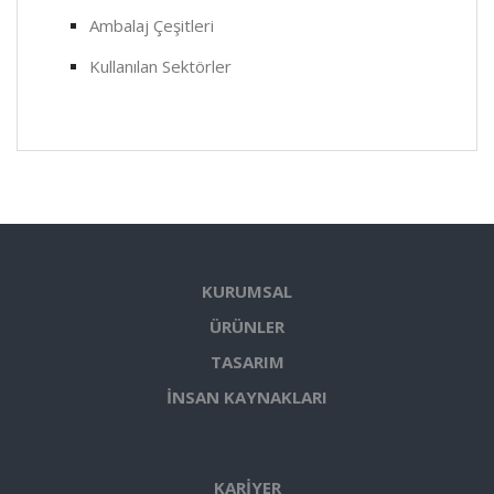
Ambalaj Çeşitleri
Kullanılan Sektörler
KURUMSAL
ÜRÜNLER
TASARIM
İNSAN KAYNAKLARI
KARİYER