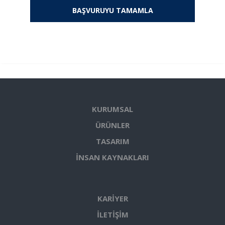
KURUMSAL
ÜRÜNLER
TASARIM
İNSAN KAYNAKLARI
KARİYER
İLETİŞİM